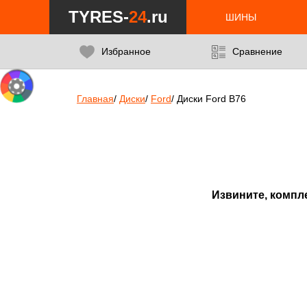
Notice
: Undefined index: min_price_wheels in
/var/www/tyres-24/tyre
TYRES-
24
.ru
ШИНЫ
Избранное
Сравнение
Главная
/
Диски
/
Ford
/
Диски Ford B76
Извините, компл