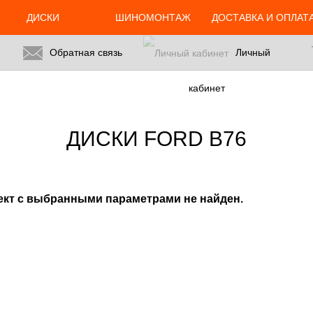
s-24.ru/html/catalog/controller/product/shinydiski.php
on line
117
ДИСКИ
ШИНОМОНТАЖ
ДОСТАВКА И ОПЛАТ
Обратная связь
Личный
кабинет
ДИСКИ FORD B76
ект с выбранными параметрами не найден.