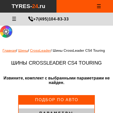
Notice
: Undefined index: min_price_tires in
/var/www/tyres-24/tyres-
TYRES-
24
.ru
☰
24.ru/html/catalog/controller/product/shinydiski.php
on line
676
МАСТЕР ПОДБОРА
☰
+7(495)104-83-33
Главная
/
Шины
/
CrossLeader
/
Шины CrossLeader CS4 Touring
ШИНЫ CROSSLEADER CS4 TOURING
Извините, комплект с выбранными параметрами не
найден.
ПОДБОР ПО АВТО