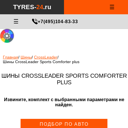
Notice
: Undefined index: min_price_tires in
/var/www/tyres-24/tyres-
TYRES-
24
.ru
☰
24.ru/html/catalog/controller/product/shinydiski.php
on line
676
МАСТЕР ПОДБОРА
☰
+7(495)104-83-33
Главная
/
Шины
/
CrossLeader
/
Шины CrossLeader Sports Comforter plus
ШИНЫ CROSSLEADER SPORTS COMFORTER
PLUS
Извините, комплект с выбранными параметрами не
найден.
ПОДБОР ПО АВТО