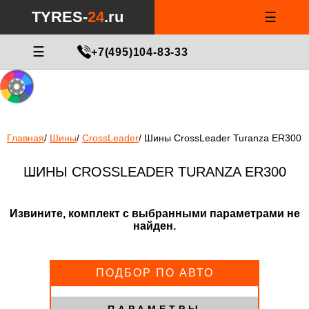
Notice
: Undefined index: min_price_tires in
/var/www/tyres-24/tyres-
TYRES-
24
.ru
☰
24.ru/html/catalog/controller/product/shinydiski.php
on line
676
МАСТЕР ПОДБОРА
☰
+7(495)104-83-33
Главная
/
Шины
/
CrossLeader
/
Шины CrossLeader Turanza ER300
ШИНЫ CROSSLEADER TURANZA ER300
Извините, комплект с выбранными параметрами не
найден.
ПОДБОР ПО АВТО