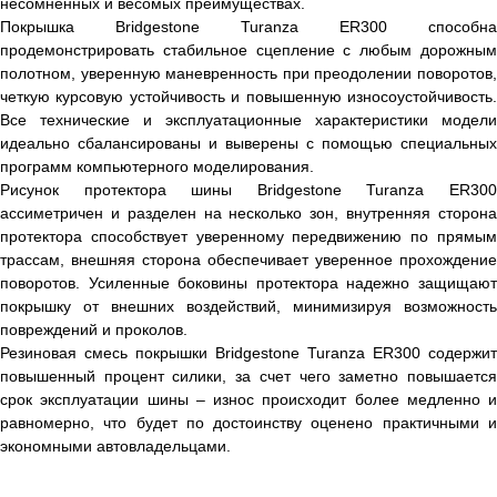
несомненных и весомых преимуществах.
Покрышка Bridgestone Turanza ER300 способна
продемонстрировать стабильное сцепление с любым дорожным
полотном, уверенную маневренность при преодолении поворотов,
четкую курсовую устойчивость и повышенную износоустойчивость.
Все технические и эксплуатационные характеристики модели
идеально сбалансированы и выверены с помощью специальных
программ компьютерного моделирования.
Рисунок протектора шины Bridgestone Turanza ER300
ассиметричен и разделен на несколько зон, внутренняя сторона
протектора способствует уверенному передвижению по прямым
трассам, внешняя сторона обеспечивает уверенное прохождение
поворотов. Усиленные боковины протектора надежно защищают
покрышку от внешних воздействий, минимизируя возможность
повреждений и проколов.
Резиновая смесь покрышки Bridgestone Turanza ER300 содержит
повышенный процент силики, за счет чего заметно повышается
срок эксплуатации шины – износ происходит более медленно и
равномерно, что будет по достоинству оценено практичными и
экономными автовладельцами.