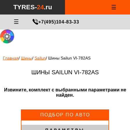
Notice
: Undefined index: min_price_tires in
/var/www/tyres-24/tyres-
TYRES-
24
.ru
☰
24.ru/html/catalog/controller/product/shinydiski.php
on line
676
МАСТЕР ПОДБОРА
☰
+7(495)104-83-33
Главная
/
Шины
/
Sailun
/
Шины Sailun VI-782AS
ШИНЫ SAILUN VI-782AS
Извините, комплект с выбранными параметрами не
найден.
ПОДБОР ПО АВТО