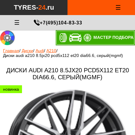
TYRES-
24
.ru
☰
☰
+7(495)104-83-33
МАСТЕР ПОДБОРА
Главная
/
Диски
/
Audi
/
A210
/
Диски audi a210 8.5jx20 pcd5x112 et20 dia66.6, серый(mgmf)
ДИСКИ AUDI A210 8.5JX20 PCD5X112 ET20
DIA66.6, СЕРЫЙ(MGMF)
новинка