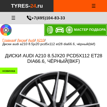
TYRES-
24
.ru
☰
☰
+7(495)104-83-33
МАСТЕР ПОДБОРА
Главная
/
Диски
/
Audi
/
A210
/
Диски audi a210 8.5jx20 pcd5x112 et28 dia66.6, чёрный(bkf)
ДИСКИ AUDI A210 8.5JX20 PCD5X112 ET28
DIA66.6, ЧЁРНЫЙ(BKF)
новинка