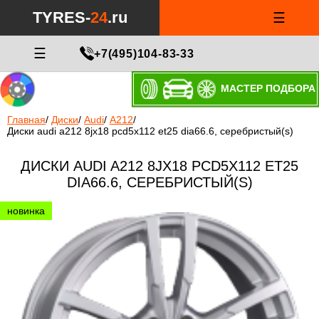
TYRES-
24
.ru
☰
☰
+7(495)104-83-33
МАСТЕР ПОДБОРА
Главная
/
Диски
/
Audi
/
A212
/
Диски audi a212 8jx18 pcd5x112 et25 dia66.6, серебристый(s)
ДИСКИ AUDI A212 8JX18 PCD5X112 ET25
DIA66.6, СЕРЕБРИСТЫЙ(S)
новинка