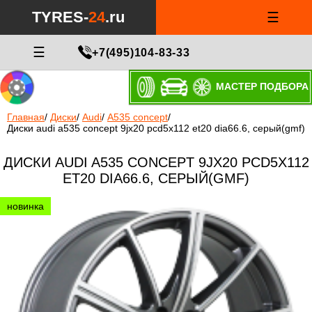
TYRES-
24
.ru
☰
☰
+7(495)104-83-33
МАСТЕР ПОДБОРА
Главная
/
Диски
/
Audi
/
A535 concept
/
Диски audi a535 concept 9jx20 pcd5x112 et20 dia66.6, серый(gmf)
ДИСКИ AUDI A535 CONCEPT 9JX20 PCD5X112
ET20 DIA66.6, СЕРЫЙ(GMF)
новинка