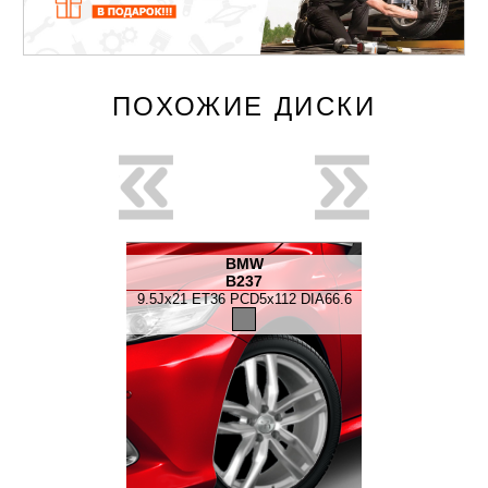
ПОХОЖИЕ ДИСКИ
W
BMW
35
B237
B
D5x112 DIA66.6
9.5Jx21 ET36 PCD5x112 DIA66.6
9.5Jx21 ET36 