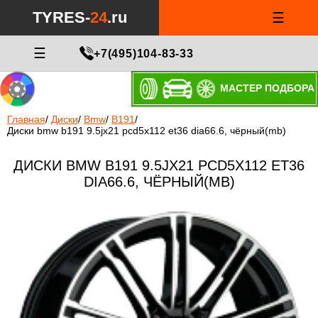
TYRES-
24
.ru
☰
☰
+7(495)104-83-33
МАСТЕР ПОДБОРА
Главная
/
Диски
/
Bmw
/
B191
/
Диски bmw b191 9.5jx21 pcd5x112 et36 dia66.6, чёрный(mb)
ДИСКИ BMW B191 9.5JX21 PCD5X112 ET36
DIA66.6, ЧЁРНЫЙ(MB)