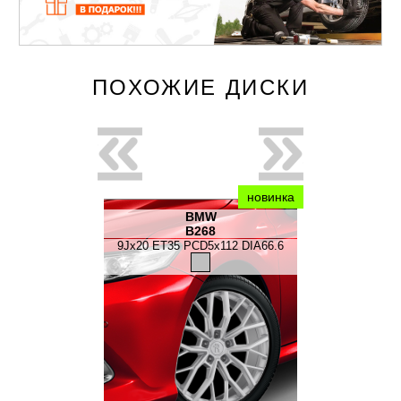
ПОХОЖИЕ ДИСКИ
новинка
новинка
edes
BMW
oncept
B268
B537 
5x112 DIA66.6
9Jx20 ET35 PCD5x112 DIA66.6
9Jx20 ET35 P