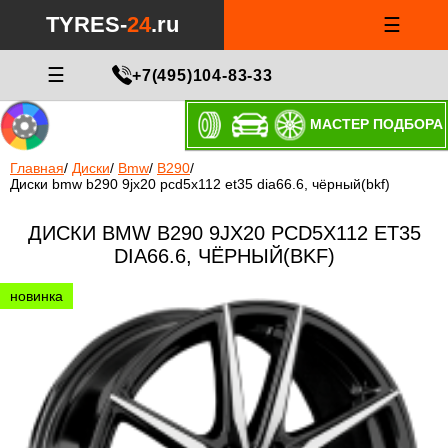
TYRES-
24
.ru
☰
☰
+7(495)104-83-33
МАСТЕР ПОДБОРА
Главная
/
Диски
/
Bmw
/
B290
/
Диски bmw b290 9jx20 pcd5x112 et35 dia66.6, чёрный(bkf)
ДИСКИ BMW B290 9JX20 PCD5X112 ET35
DIA66.6, ЧЁРНЫЙ(BKF)
новинка