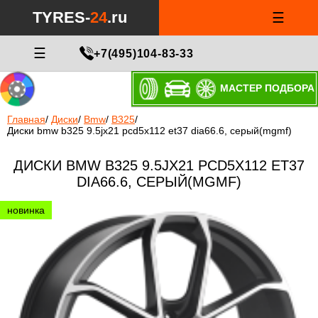
TYRES-
24
.ru
☰
☰
+7(495)104-83-33
МАСТЕР ПОДБОРА
Главная
/
Диски
/
Bmw
/
B325
/
Диски bmw b325 9.5jx21 pcd5x112 et37 dia66.6, серый(mgmf)
ДИСКИ BMW B325 9.5JX21 PCD5X112 ET37
DIA66.6, СЕРЫЙ(MGMF)
новинка