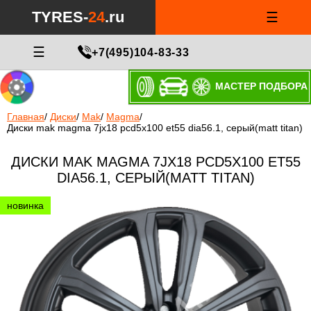
TYRES-
24
.ru
☰
☰
+7(495)104-83-33
МАСТЕР ПОДБОРА
Главная
/
Диски
/
Mak
/
Magma
/
Диски mak magma 7jx18 pcd5x100 et55 dia56.1, серый(matt titan)
ДИСКИ MAK MAGMA 7JX18 PCD5X100 ET55
DIA56.1, СЕРЫЙ(MATT TITAN)
новинка