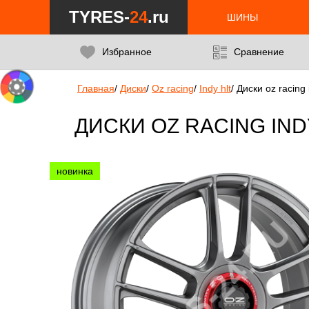
TYRES-
24
.ru
ШИНЫ
Избранное
Сравнение
Главная
/
Диски
/
Oz racing
/
Indy hlt
/
Диски oz racing 
ДИСКИ OZ RACING INDY
новинка