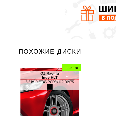
ПОХОЖИЕ ДИСКИ
новинка
OZ Racing
Indy HLT
8.5Jx19 ET45 PCD5x112 DIA75