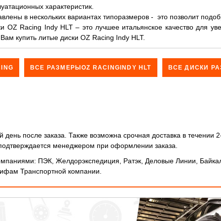
луатационных характеристик.
влены в нескольких вариантах типоразмеров - это позволит подобр
ки OZ Racing Indy HLT – это лучшее итальянское качество для у
упить литые диски OZ Racing Indy HLT​​​​​​​.
ING
ВСЕ РАЗМЕРЫOZ RACINGINDY HLT
ВСЕ ДИСКИ РА
 день после заказа. Также возможна срочная доставка в течении 2
и подтверждается менеджером при оформлении заказа.
мпаниями: ПЭК, Желдорэкспедиция, Ратэк, Деловые Линии, Байкал
арифам Транспортной компании.