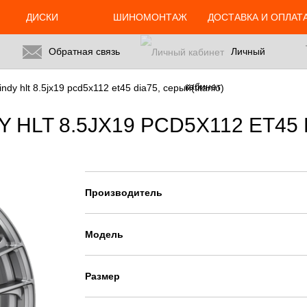
ДИСКИ
ШИНОМОНТАЖ
ДОСТАВКА И ОПЛАТ
Обратная связь
Личный
кабинет
indy hlt 8.5jx19 pcd5x112 et45 dia75, серый(titanio)
 HLT 8.5JX19 PCD5X112 ET45 
Производитель
Модель
Размер