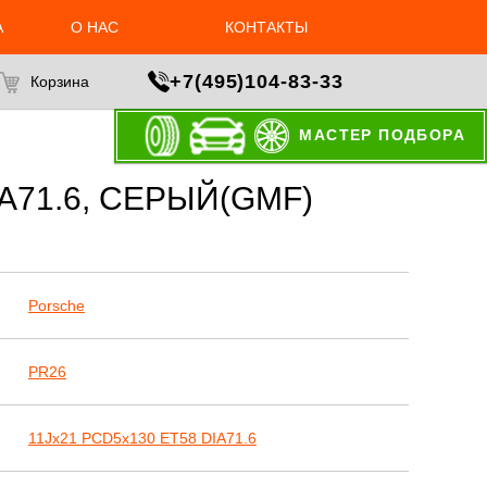
А
О НАС
КОНТАКТЫ
+7(495)104-83-33
Корзина
МАСТЕР ПОДБОРА
A71.6, СЕРЫЙ(GMF)
Porsche
PR26
11Jx21 PCD5x130 ET58 DIA71.6