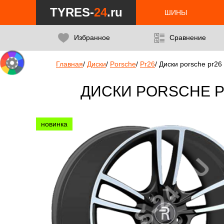
TYRES-
24
.ru
ШИНЫ
Избранное
Сравнение
Главная
/
Диски
/
Porsche
/
Pr26
/
Диски porsche pr26 
ДИСКИ PORSCHE PR
новинка