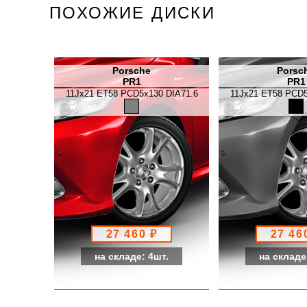
ПОХОЖИЕ ДИСКИ
Porsche
Porsc
PR1
PR1
11Jx21 ET58 PCD5x130 DIA71.6
11Jx21 ET58 PCD5
27 460 ₽
27 46
на складе: 4шт.
на складе