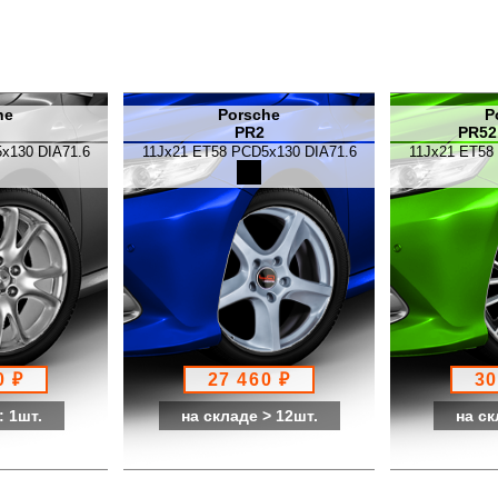
he
Porsche
P
PR2
PR52
x130 DIA71.6
11Jx21 ET58 PCD5x130 DIA71.6
11Jx21 ET58
0 ₽
27 460 ₽
30
: 1шт.
на складе > 12шт.
на ск