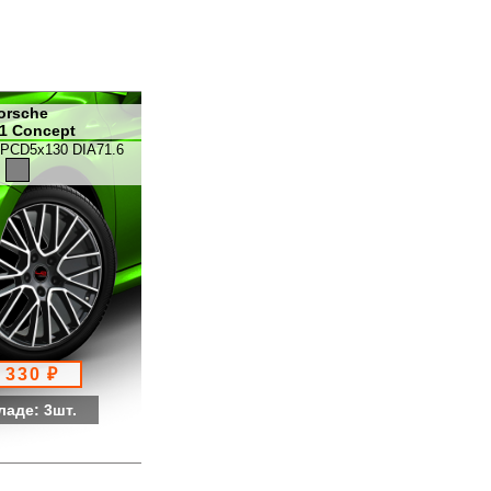
orsche
1 Concept
 PCD5x130 DIA71.6
 330 ₽
ладе: 3шт.