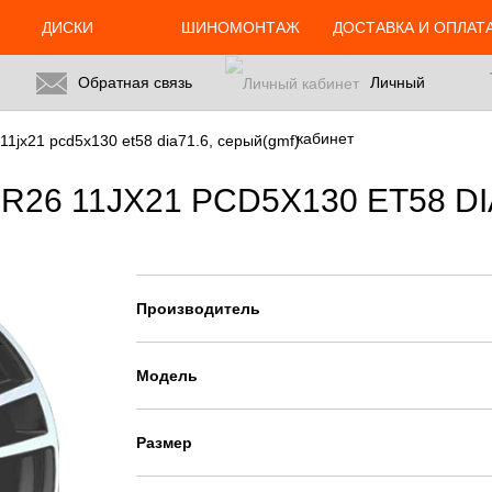
ДИСКИ
ШИНОМОНТАЖ
ДОСТАВКА И ОПЛАТ
Обратная связь
Личный
кабинет
11jx21 pcd5x130 et58 dia71.6, серый(gmf)
26 11JX21 PCD5X130 ET58 DI
Производитель
Модель
Размер