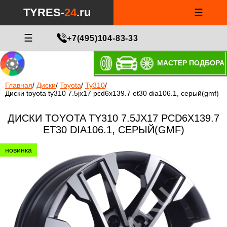
TYRES-
24
.ru
☰
☰
+7(495)104-83-33
МАСТЕР ПОДБОРА
Главная
/
Диски
/
Toyota
/
Ty310
/
Диски toyota ty310 7.5jx17 pcd6x139.7 et30 dia106.1, серый(gmf)
ДИСКИ TOYOTA TY310 7.5JX17 PCD6X139.7
ET30 DIA106.1, СЕРЫЙ(GMF)
новинка