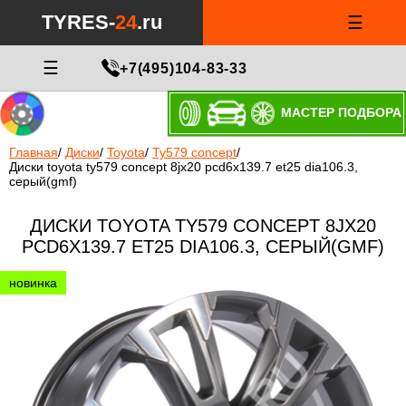
TYRES-
24
.ru
☰
☰
+7(495)104-83-33
МАСТЕР ПОДБОРА
Главная
/
Диски
/
Toyota
/
Ty579 concept
/
Диски toyota ty579 concept 8jx20 pcd6x139.7 et25 dia106.3,
серый(gmf)
ДИСКИ TOYOTA TY579 CONCEPT 8JX20
PCD6X139.7 ET25 DIA106.3, СЕРЫЙ(GMF)
новинка