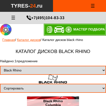
TYRES-
24
.ru
☰
☰
+7(495)104-83-33
МАСТЕР ПОДБОРА
Главная
/
Каталог дисков
/
Каталог дисков black rhino
КАТАЛОГ ДИСКОВ BLACK RHINO
Найдено:1предложение
Black Rhino
Columbia