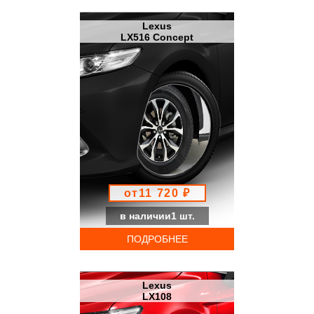
Lexus
LX516 Concept
от11 720 ₽
в наличии1 шт.
ПОДРОБНЕЕ
Lexus
LX108