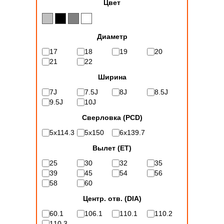
Цвет
Диаметр
17
18
19
20
21
22
Ширина
7J
7.5J
8J
8.5J
9.5J
10J
Сверловка (PCD)
5x114.3
5x150
6x139.7
Вылет (ET)
25
30
32
35
39
45
54
56
58
60
Центр. отв. (DIA)
60.1
106.1
110.1
110.2
110.3