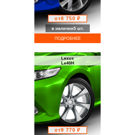
от8 750 ₽
в наличии5 шт.
ПОДРОБНЕЕ
Lexus
Le40H
от9 770 ₽