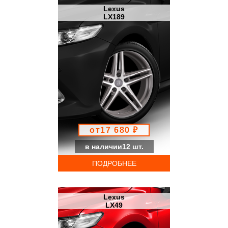
Lexus
LX189
от17 680 ₽
в наличии12 шт.
ПОДРОБНЕЕ
Lexus
LX49