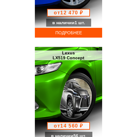
от12 470 ₽
в наличии1 шт.
ПОДРОБНЕЕ
Lexus
LX519 Concept
от14 560 ₽
в наличии56 шт.