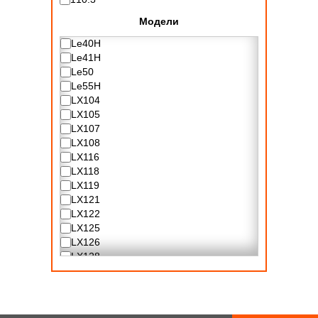
Модели
Le40H
Le41H
Le50
Le55H
LX104
LX105
LX107
LX108
LX116
LX118
LX119
LX121
LX122
LX125
LX126
LX128
LX130
LX131
LX134
LX136