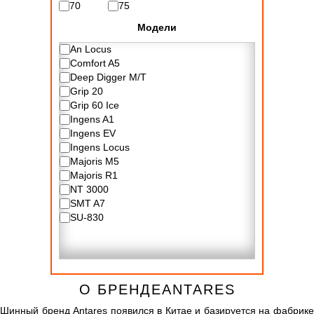
70
75
Модели
An Locus
Comfort A5
Deep Digger M/T
Grip 20
Grip 60 Ice
Ingens A1
Ingens EV
Ingens Locus
Majoris M5
Majoris R1
NT 3000
SMT A7
SU-830
О БРЕНДЕANTARES
Шинный бренд Antares появился в Китае и базируется на фабрике