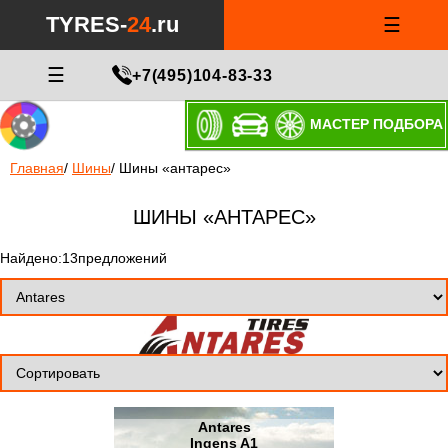
TYRES-
24
.ru
☰
☰
+7(495)104-83-33
МАСТЕР ПОДБОРА
Главная
/
Шины
/
Шины «антарес»
ШИНЫ «АНТАРЕС»
Найдено:13предложений
Antares
Ingens A1