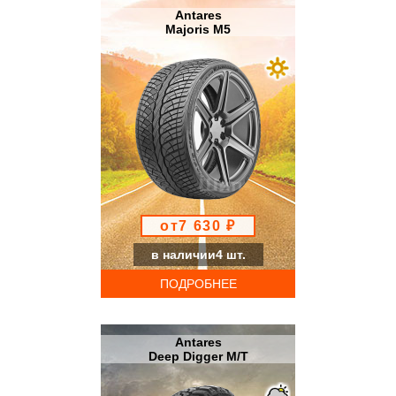
Antares
Majoris M5
от7 630 ₽
в наличии4 шт.
ПОДРОБНЕЕ
Antares
Deep Digger M/T