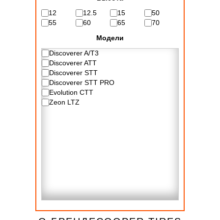
12
12.5
15
50
55
60
65
70
Модели
Discoverer A/T3
Discoverer ATT
Discoverer STT
Discoverer STT PRO
Evolution CTT
Zeon LTZ