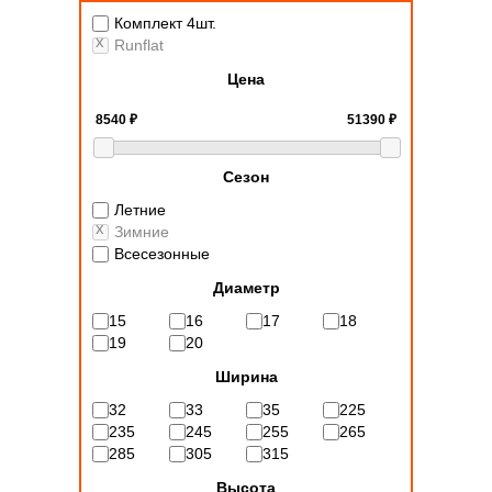
Комплект 4шт.
Runflat
Цена
Сезон
Летние
Зимние
Всесезонные
Диаметр
15
16
17
18
19
20
Ширина
32
33
35
225
235
245
255
265
285
305
315
Высота