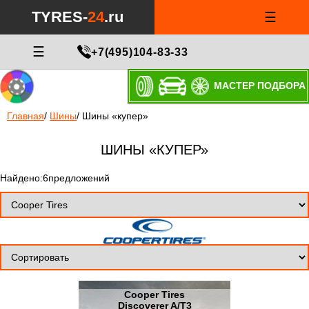
TYRES-
24
.ru
☰
☰
+7(495)104-83-33
МАСТЕР ПОДБОРА
Главная
/
Шины
/
Шины «купер»
ШИНЫ «КУПЕР»
Найдено:6предложений
Cooper Tires
Discoverer A/T3