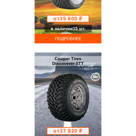
от35 600 ₽
в наличии15 шт.
ПОДРОБНЕЕ
Cooper Tires
Discoverer STT
от37 820 ₽