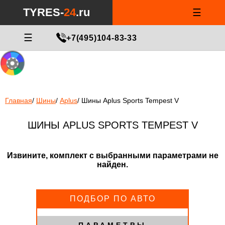
Notice
: Undefined index: min_price_tires in
/var/www/tyres-24/tyres-
TYRES-
24
.ru
☰
24.ru/html/catalog/controller/product/shinydiski.php
on line
676
МАСТЕР ПОДБОРА
☰
+7(495)104-83-33
Главная
/
Шины
/
Aplus
/
Шины Aplus Sports Tempest V
ШИНЫ APLUS SPORTS TEMPEST V
Извините, комплект с выбранными параметрами не
найден.
ПОДБОР ПО АВТО