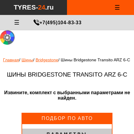
Notice
: Undefined index: min_price_tires in
/var/www/tyres-24/tyres-
TYRES-
24
.ru
☰
24.ru/html/catalog/controller/product/shinydiski.php
on line
676
МАСТЕР ПОДБОРА
☰
+7(495)104-83-33
Главная
/
Шины
/
Bridgestone
/
Шины Bridgestone Transito ARZ 6-C
ШИНЫ BRIDGESTONE TRANSITO ARZ 6-C
Извините, комплект с выбранными параметрами не
найден.
ПОДБОР ПО АВТО