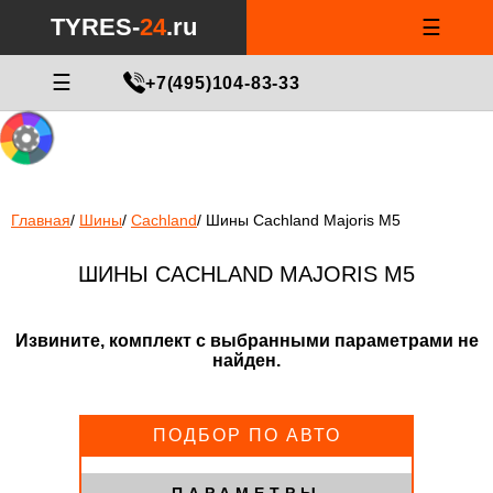
Notice
: Undefined index: min_price_tires in
/var/www/tyres-24/tyres-
TYRES-
24
.ru
☰
24.ru/html/catalog/controller/product/shinydiski.php
on line
676
МАСТЕР ПОДБОРА
☰
+7(495)104-83-33
Главная
/
Шины
/
Cachland
/
Шины Cachland Majoris M5
ШИНЫ CACHLAND MAJORIS M5
Извините, комплект с выбранными параметрами не
найден.
ПОДБОР ПО АВТО