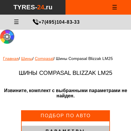
Notice
: Undefined index: min_price_tires in
/var/www/tyres-24/tyres-
TYRES-
24
.ru
☰
24.ru/html/catalog/controller/product/shinydiski.php
on line
676
МАСТЕР ПОДБОРА
☰
+7(495)104-83-33
Главная
/
Шины
/
Compasal
/
Шины Compasal Blizzak LM25
ШИНЫ COMPASAL BLIZZAK LM25
Извините, комплект с выбранными параметрами не
найден.
ПОДБОР ПО АВТО