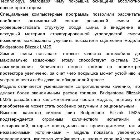
Technology), благодаря чему покрышка оснащена абсолютно
новым протектором.
Специальные компьютерные программы позволили рассчитать
наиболее оптимальный состав резиновой смеси и
усовершенствовать структуру обода шины, а внедрение в
исходный материал структурированной углеродистой смеси
позволило максимально улучшить показатели сцепления модели
Bridgestone Blizzak LM25.
Зимние шины повышают тяговые качества автомобиля до
максимально возможных, этому способствует система 3D-
ламелирования. Количество острых кромок на периметре
протектора увеличено, за счет чего покрышка может устойчиво и
уверенно вести себя даже на обледенелой трассе.
Модель отличается уменьшенным сопротивлением качению, что
делает более экономичным расход топлива. Bridgestone Blizzak
LM25 разработана как экологически чистая модель, поэтому ее
приобретение может стать особенно разумным и рациональным.
Высокое качество зимних шин Bridgestone Blizzak LM25
подтверждается огромным количеством испытаний и
тестирований, которые проводились как производителем, так и
независимыми источниками – модель показала уверенную
управляемость, курсовую устойчивость и вполне хороший уровень