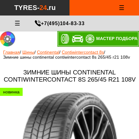
TYRES-
24
.ru
☰
☰
+7(495)104-83-33
МАСТЕР ПОДБОРА
Главная
/
Шины
/
Continental
/
Contiwintercontact 8s
/
Зимние шины continental contiwintercontact 8s 265/45 r21 108v
ЗИМНИЕ ШИНЫ CONTINENTAL
CONTIWINTERCONTACT 8S 265/45 R21 108V
новинка