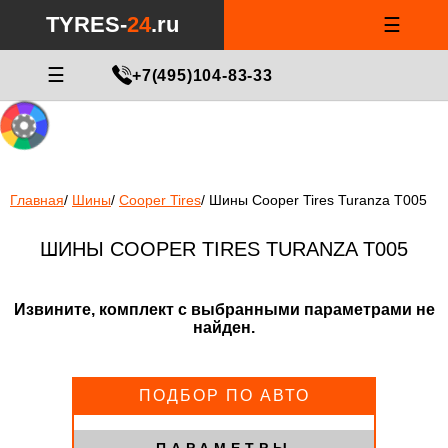
Notice
: Undefined index: min_price_tires in
/var/www/tyres-24/tyres-
TYRES-
24
.ru
☰
24.ru/html/catalog/controller/product/shinydiski.php
on line
676
МАСТЕР ПОДБОРА
☰
+7(495)104-83-33
Главная
/
Шины
/
Cooper Tires
/
Шины Cooper Tires Turanza T005
ШИНЫ COOPER TIRES TURANZA T005
Извините, комплект с выбранными параметрами не
найден.
ПОДБОР ПО АВТО