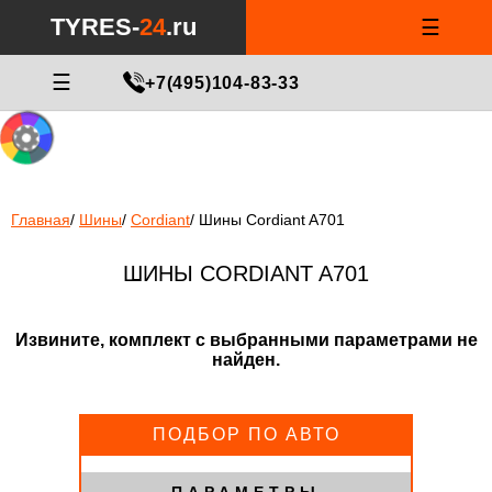
Notice
: Undefined index: min_price_tires in
/var/www/tyres-24/tyres-
TYRES-
24
.ru
☰
24.ru/html/catalog/controller/product/shinydiski.php
on line
676
МАСТЕР ПОДБОРА
☰
+7(495)104-83-33
Главная
/
Шины
/
Cordiant
/
Шины Cordiant A701
ШИНЫ CORDIANT A701
Извините, комплект с выбранными параметрами не
найден.
ПОДБОР ПО АВТО