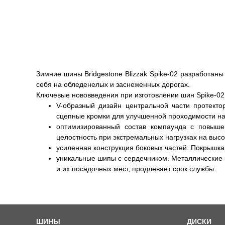
Зимние шины Bridgestone Blizzak Spike-02 разработан
себя на обледенелых и заснеженных дорогах.
Ключевые нововведения при изготовлении шин Spike-02
V-образный дизайн центральной части протекто
сцепные кромки для улучшенной проходимости на
оптимизированный состав компаунда с повыше
целостность при экстремальных нагрузках на высо
усиленная конструкция боковых частей. Покрышка
уникальные шипы с сердечником. Металлические
и их посадочных мест, продлевает срок службы.
ШИНЫ
ДИСКИ