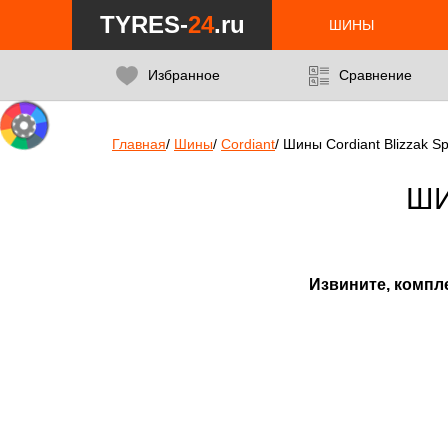
Notice
: Undefined index: min_price_tires in
/var/www/tyres-24/tyres-
TYRES-
24
.ru
ШИНЫ
Избранное
Сравнение
Главная
/
Шины
/
Cordiant
/
Шины Cordiant Blizzak Sp
ШИ
Извините, компл