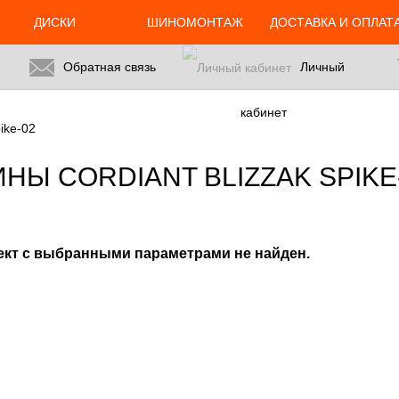
24.ru/html/catalog/controller/product/shinydiski.php
on line
676
ДИСКИ
ШИНОМОНТАЖ
ДОСТАВКА И ОПЛАТ
Обратная связь
Личный
кабинет
ike-02
НЫ CORDIANT BLIZZAK SPIKE
ект с выбранными параметрами не найден.