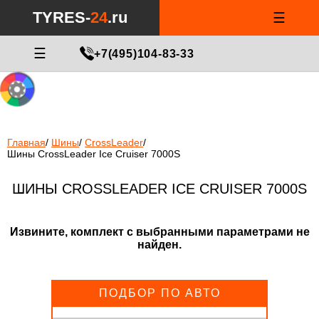
Notice
: Undefined index: min_price_tires in
/var/www/tyres-24/tyres-
TYRES-
24
.ru
☰
24.ru/html/catalog/controller/product/shinydiski.php
on line
676
МАСТЕР ПОДБОРА
☰
+7(495)104-83-33
Главная
/
Шины
/
CrossLeader
/
Шины CrossLeader Ice Cruiser 7000S
ШИНЫ CROSSLEADER ICE CRUISER 7000S
Извините, комплект с выбранными параметрами не
найден.
ПОДБОР ПО АВТО