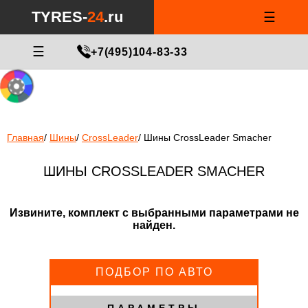
Notice
: Undefined index: min_price_tires in
/var/www/tyres-24/tyres-
TYRES-
24
.ru
☰
24.ru/html/catalog/controller/product/shinydiski.php
on line
676
МАСТЕР ПОДБОРА
☰
+7(495)104-83-33
Главная
/
Шины
/
CrossLeader
/
Шины CrossLeader Smacher
ШИНЫ CROSSLEADER SMACHER
Извините, комплект с выбранными параметрами не
найден.
ПОДБОР ПО АВТО