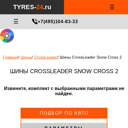
Notice
: Undefined index: min_price_tires in
/var/www/tyres-24/tyres-
TYRES-
24
.ru
☰
24.ru/html/catalog/controller/product/shinydiski.php
on line
676
МАСТЕР ПОДБОРА
☰
+7(495)104-83-33
Главная
/
Шины
/
CrossLeader
/
Шины CrossLeader Snow Cross 2
ШИНЫ CROSSLEADER SNOW CROSS 2
Извините, комплект с выбранными параметрами не
найден.
ПОДБОР ПО АВТО