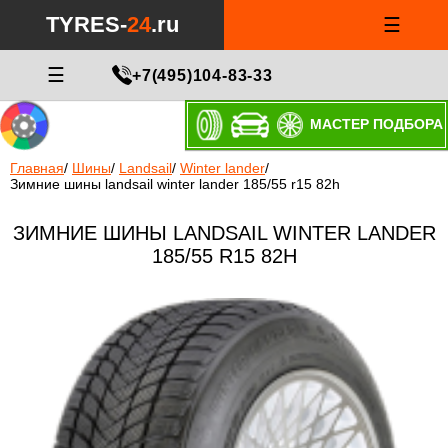
TYRES-
24
.ru
☰
☰
+7(495)104-83-33
МАСТЕР ПОДБОРА
Главная
/
Шины
/
Landsail
/
Winter lander
/
Зимние шины landsail winter lander 185/55 r15 82h
ЗИМНИЕ ШИНЫ LANDSAIL WINTER LANDER
185/55 R15 82H