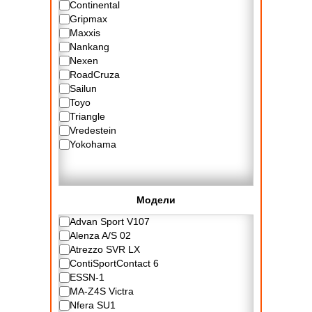
Continental
Gripmax
Maxxis
Nankang
Nexen
RoadCruza
Sailun
Toyo
Triangle
Vredestein
Yokohama
Модели
Advan Sport V107
Alenza A/S 02
Atrezzo SVR LX
ContiSportContact 6
ESSN-1
MA-Z4S Victra
Nfera SU1