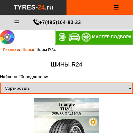
TYRES-
24
.ru
☰
☰
+7(495)104-83-33
МАСТЕР ПОДБОРА
Главная
/
Шины
/
Шины R24
ШИНЫ R24
Найдено:23предложения
Triangle
TH201
295/35 R24110W