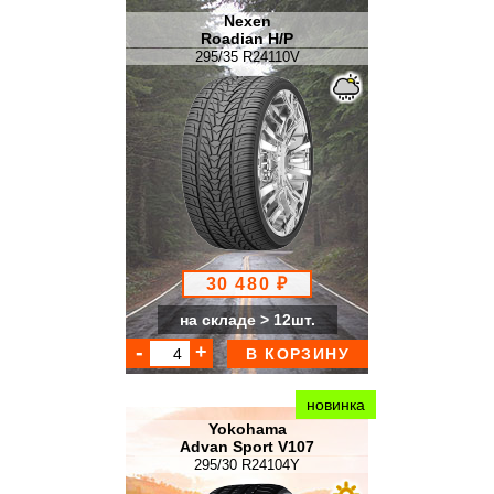
Nexen
Roadian H/P
295/35 R24110V
30 480 ₽
на складе > 12шт.
В КОРЗИНУ
новинка
Yokohama
Advan Sport V107
295/30 R24104Y