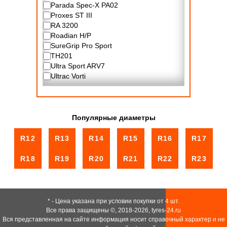
Parada Spec-X PA02
Proxes ST III
RA 3200
Roadian H/P
SureGrip Pro Sport
TH201
Ultra Sport ARV7
Ultrac Vorti
Популярные диаметры
R12
R13
R14
R15
R16
R17
R18
R19
R20
R21
R22
R23
* - Цена указана при условии покупки от 4 шт.
Все права защищены ©, 2018-2026,
tyres-24.ru
Вся представленная на сайте информация носит справочный характер и не