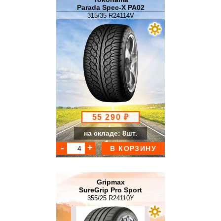
Parada Spec-X PA02
315/35 R24114V
55 290 ₽
на складе: 8шт.
В КОРЗИНУ
Gripmax
SureGrip Pro Sport
355/25 R24110Y