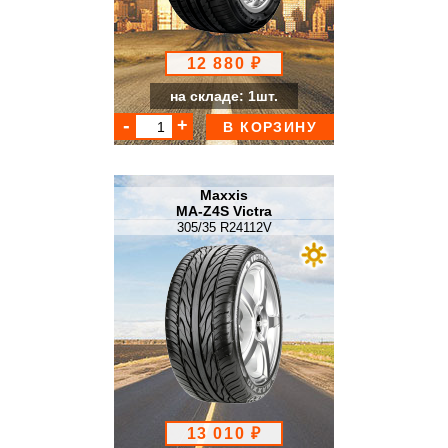
12 880 ₽
на складе: 1шт.
В КОРЗИНУ
Maxxis
MA-Z4S Victra
305/35 R24112V
13 010 ₽