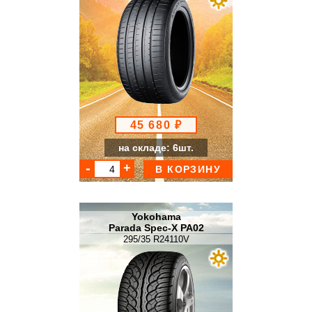
45 680 ₽
на складе: 6шт.
В КОРЗИНУ
Yokohama
Parada Spec-X PA02
295/35 R24110V