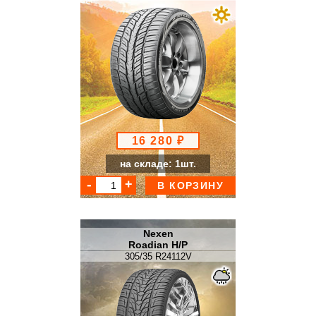
16 280 ₽
на складе: 1шт.
В КОРЗИНУ
Nexen
Roadian H/P
305/35 R24112V