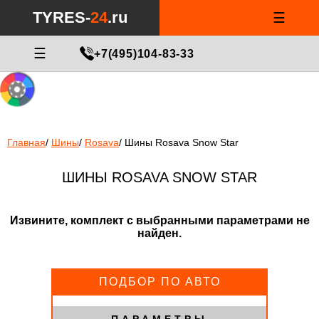
Notice
: Undefined index: min_price_tires in
/var/www/tyres-24/tyres-
TYRES-
24
.ru
☰
24.ru/html/catalog/controller/product/shinydiski.php
on line
676
МАСТЕР ПОДБОРА
☰
+7(495)104-83-33
Главная
/
Шины
/
Rosava
/
Шины Rosava Snow Star
ШИНЫ ROSAVA SNOW STAR
Извините, комплект с выбранными параметрами не
найден.
ПОДБОР ПО АВТО