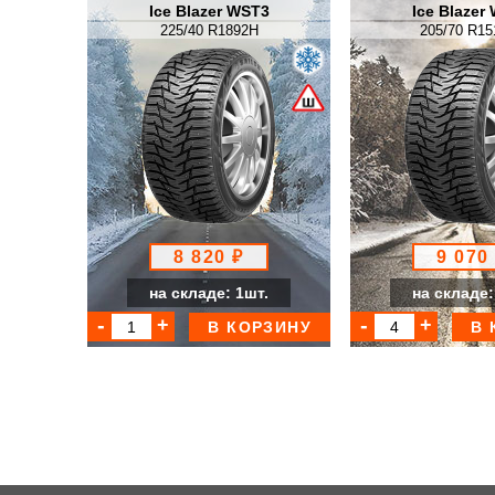
Ice Blazer WST3
Ice Blazer
225/40 R1892H
205/70 R15
8 820 ₽
9 070
на складе: 1шт.
на складе:
В КОРЗИНУ
В 