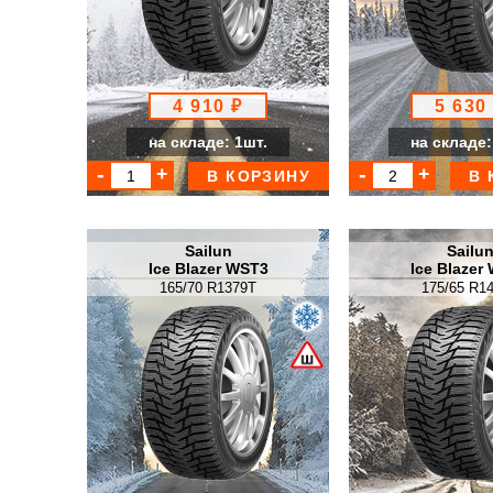
4 910 ₽
5 630
на складе: 1шт.
на складе:
В КОРЗИНУ
В 
Sailun
Sailu
Ice Blazer WST3
Ice Blazer
165/70 R1379T
175/65 R1