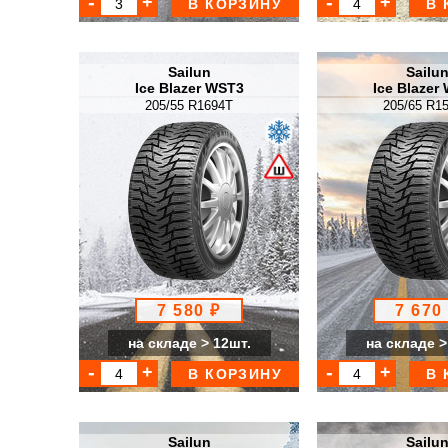
В КОРЗИНУ
В 
Sailun
Sailu
Ice Blazer WST3
Ice Blazer
205/55 R1694T
205/65 R1
7 580 ₽
7 670
на складе > 12шт.
на складе >
В КОРЗИНУ
В 
Sailun
Sailu