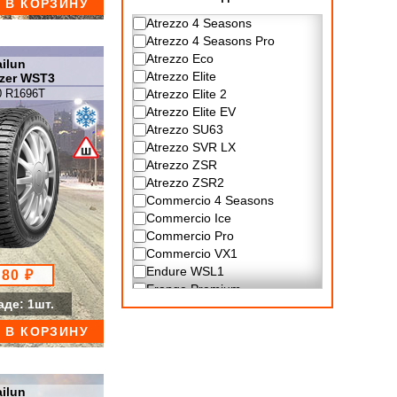
В КОРЗИНУ
Atrezzo 4 Seasons
Atrezzo 4 Seasons Pro
Atrezzo Eco
ilun
Atrezzo Elite
azer WST3
Atrezzo Elite 2
0 R1696T
Atrezzo Elite EV
Atrezzo SU63
Atrezzo SVR LX
Atrezzo ZSR
Atrezzo ZSR2
Commercio 4 Seasons
Commercio Ice
Commercio Pro
Commercio VX1
Endure WSL1
280 ₽
Erange Premium
аде: 1шт.
Extmile SL87N
Ice Blazer Alpine EVO
В КОРЗИНУ
Ice Blazer Alpine+
Ice Blazer Arctic
Ice Blazer Arctic Evo
ilun
Ice Blazer WST2