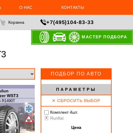
А
О НАС
КОНТАКТЫ
+7(495)104-83-33
Корзина
МАСТЕР ПОДБОРА
T3
ПОДБОР ПО АВТО
ПАРАМЕТРЫ
ilun
azer WST3
✕ СБРОСИТЬ ВЫБОР
5 R1490T
Комплект 4шт.
Runflat
Цена