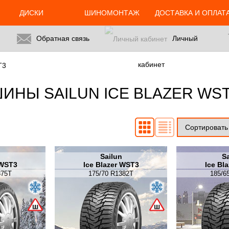
ДИСКИ
ШИНОМОНТАЖ
ДОСТАВКА И ОПЛАТ
Обратная связь
Личный
кабинет
T3
ИНЫ SAILUN ICE BLAZER WS
n
Sailun
Sa
 WST3
Ice Blazer WST3
Ice Bl
375T
175/70 R1382T
185/6