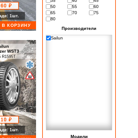
35
40
45
660 ₽
50
55
60
65
70
75
аде: 1шт.
80
В КОРЗИНУ
Производители
Sailun
ilun
azer WST3
5 R1595T
110 ₽
аде: 1шт.
Модели