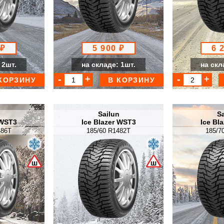
 ₽
5 900 ₽
6 
 2шт.
на складе: 1шт.
на скл
КОРЗИНУ
В КОРЗИНУ
n
Sailun
Sa
 WST3
Ice Blazer WST3
Ice Bl
486T
185/60 R1482T
185/7