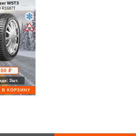
azer WST3
Ice Blazer WST3
0 R1687T
SL12
Terramax A/T
Terramax AT61
Terramax CVR
Terramax H/T
Terramax M/T
Turismo SV57
WinterPro SW61
600 ₽
аде: 3шт.
В КОРЗИНУ