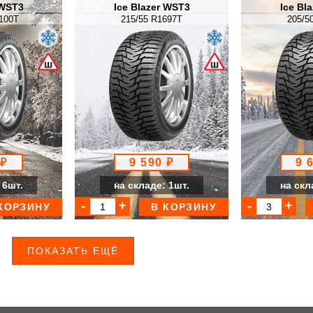
 WST3
Ice Blazer WST3
Ice Bl
100T
215/55 R1697T
205/5
 ₽
9 590 ₽
9 
 6шт.
на складе: 1шт.
на скл
КОРЗИНУ
В КОРЗИНУ
ПОКАЗАТЬ ЕЩЁ