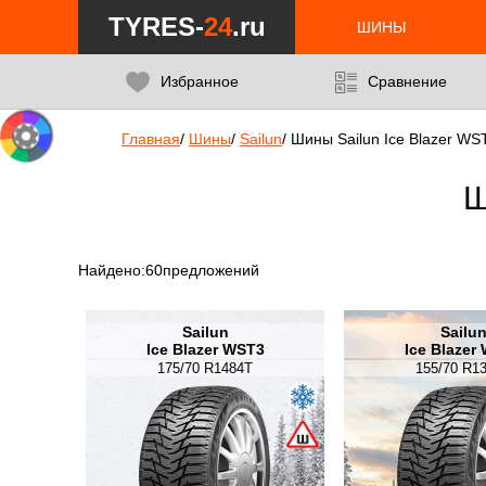
TYRES-
24
.ru
ШИНЫ
Избранное
Сравнение
Главная
/
Шины
/
Sailun
/
Шины Sailun Ice Blazer WS
Ш
Найдено:60предложений
Sailun
Sailu
Ice Blazer WST3
Ice Blazer
175/70 R1484T
155/70 R1