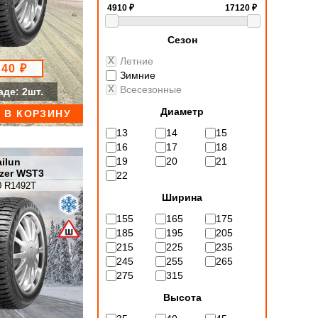
Сезон
Летние
240 ₽
Зимние
Всесезонные
аде: 2шт.
Диаметр
В КОРЗИНУ
13
14
15
16
17
18
19
20
21
ilun
azer WST3
22
0 R1492T
Ширина
155
165
175
185
195
205
215
225
235
245
255
265
275
315
Высота