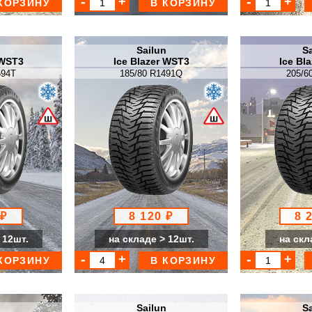
КОРЗИНУ
В КОРЗИНУ
n
Sailun
Sa
 WST3
Ice Blazer WST3
Ice Bl
594T
185/80 R1491Q
205/6
 ₽
8 120 ₽
8 
 12шт.
на складе > 12шт.
на скл
КОРЗИНУ
В КОРЗИНУ
n
Sailun
Sa