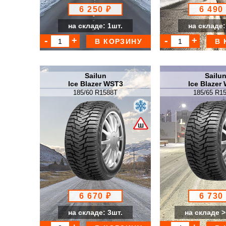
6 250 ₽
6 490
на складе: 1шт.
на складе:
В КОРЗИНУ
В 
Sailun
Sailu
Ice Blazer WST3
Ice Blazer
185/60 R1588T
185/65 R1
6 670 ₽
6 730
на складе: 3шт.
на складе >