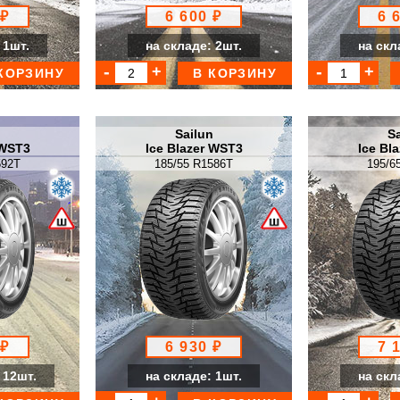
 ₽
6 600 ₽
6 
 1шт.
на складе: 2шт.
на скл
КОРЗИНУ
В КОРЗИНУ
n
Sailun
Sa
 WST3
Ice Blazer WST3
Ice Bl
592T
185/55 R1586T
195/6
 ₽
6 930 ₽
7 
 12шт.
на складе: 1шт.
на скл