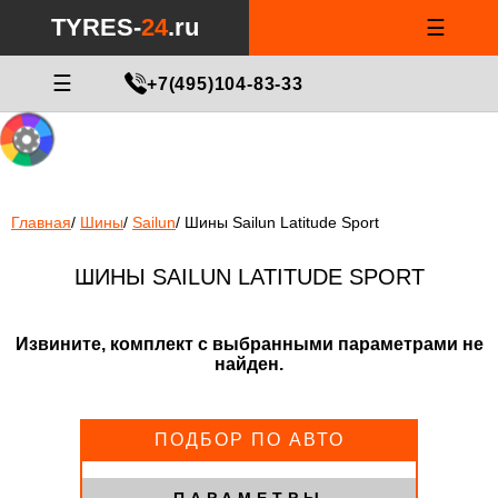
Notice
: Undefined index: min_price_tires in
/var/www/tyres-24/tyres-
TYRES-
24
.ru
☰
24.ru/html/catalog/controller/product/shinydiski.php
on line
676
МАСТЕР ПОДБОРА
☰
+7(495)104-83-33
Главная
/
Шины
/
Sailun
/
Шины Sailun Latitude Sport
ШИНЫ SAILUN LATITUDE SPORT
Извините, комплект с выбранными параметрами не
найден.
ПОДБОР ПО АВТО