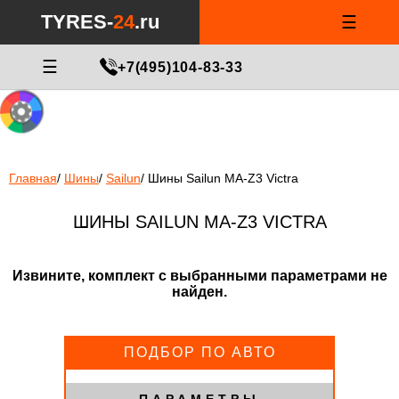
Notice
: Undefined index: min_price_tires in
/var/www/tyres-24/tyres-
TYRES-
24
.ru
☰
24.ru/html/catalog/controller/product/shinydiski.php
on line
676
МАСТЕР ПОДБОРА
☰
+7(495)104-83-33
Главная
/
Шины
/
Sailun
/
Шины Sailun MA-Z3 Victra
ШИНЫ SAILUN MA-Z3 VICTRA
Извините, комплект с выбранными параметрами не
найден.
ПОДБОР ПО АВТО