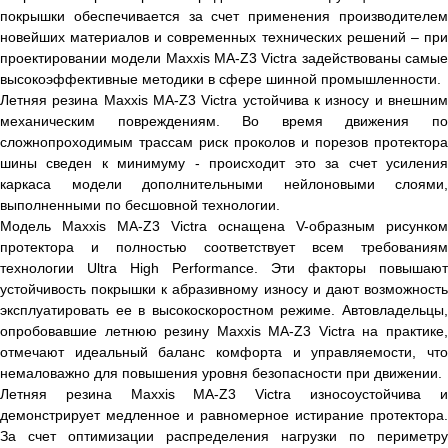
покрышки обеспечивается за счет применения производителем
новейших материалов и современных технических решений – при
проектировании модели Maxxis MA-Z3 Victra задействованы самые
высокоэффективные методики в сфере шинной промышленности.
Летняя резина Maxxis MA-Z3 Victra устойчива к износу и внешним
механическим повреждениям. Во время движения по
сложнопроходимым трассам риск проколов и порезов протектора
шины сведен к минимуму - происходит это за счет усиления
каркаса модели дополнительными нейлоновыми слоями,
выполненными по бесшовной технологии.
Модель Maxxis MA-Z3 Victra оснащена V-образным рисунком
протектора и полностью соответствует всем требованиям
технологии Ultra High Performance. Эти факторы повышают
устойчивость покрышки к абразивному износу и дают возможность
эксплуатировать ее в высокоскоростном режиме. Автовладельцы,
опробовавшие летнюю резину Maxxis MA-Z3 Victra на практике,
отмечают идеальный баланс комфорта и управляемости, что
немаловажно для повышения уровня безопасности при движении.
Летняя резина Maxxis MA-Z3 Victra износоустойчива и
демонстрирует медленное и равномерное истирание протектора.
За счет оптимизации распределения нагрузки по периметру