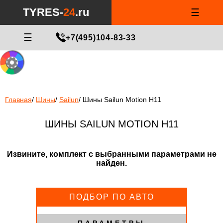
Notice
: Undefined index: min_price_tires in
/var/www/tyres-24/tyres-
TYRES-
24
.ru
☰
24.ru/html/catalog/controller/product/shinydiski.php
on line
676
МАСТЕР ПОДБОРА
☰
+7(495)104-83-33
Главная
/
Шины
/
Sailun
/
Шины Sailun Motion H11
ШИНЫ SAILUN MOTION H11
Извините, комплект с выбранными параметрами не
найден.
ПОДБОР ПО АВТО