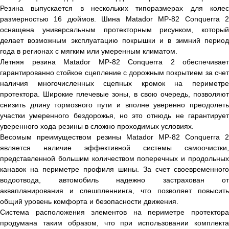
Резина выпускается в нескольких типоразмерах для колес
размерностью 16 дюймов. Шина Matador MP-82 Conquerra 2
оснащена универсальным протекторным рисунком, который
делает возможным эксплуатацию покрышки и в зимний период
года в регионах с мягким или умеренным климатом.
Летняя резина Matador MP-82 Conquerra 2 обеспечивает
гарантированно стойкое сцепление с дорожным покрытием за счет
наличия многочисленных сцепных кромок на периметре
протектора. Широкие плечевые зоны, в свою очередь, позволяют
снизить длину тормозного пути и вполне уверенно преодолеть
участки умеренного бездорожья, но это отнюдь не гарантирует
уверенного хода резины в сложно проходимых условиях.
Весомым преимуществом резины Matador MP-82 Conquerra 2
является наличие эффективной системы самоочистки,
представленной большим количеством поперечных и продольных
канавок на периметре профиля шины. За счет своевременного
водоотвода, автомобиль надежно застрахован от
аквапланирования и слешпленнинга, что позволяет повысить
общий уровень комфорта и безопасности движения.
Система расположения элементов на периметре протектора
продумана таким образом, что при использовании комплекта