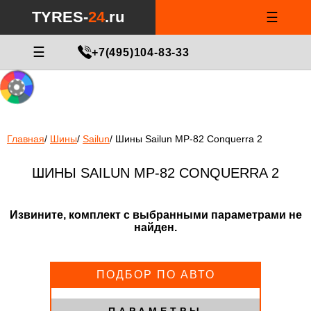
Notice
: Undefined index: min_price_tires in
/var/www/tyres-24/tyres-
TYRES-
24
.ru
☰
24.ru/html/catalog/controller/product/shinydiski.php
on line
676
МАСТЕР ПОДБОРА
☰
+7(495)104-83-33
Главная
/
Шины
/
Sailun
/
Шины Sailun MP-82 Conquerra 2
ШИНЫ SAILUN MP-82 CONQUERRA 2
Извините, комплект с выбранными параметрами не
найден.
ПОДБОР ПО АВТО