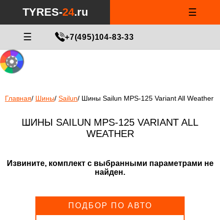
Notice
: Undefined index: min_price_tires in
/var/www/tyres-24/tyres-
TYRES-
24
.ru
☰
24.ru/html/catalog/controller/product/shinydiski.php
on line
676
МАСТЕР ПОДБОРА
☰
+7(495)104-83-33
Главная
/
Шины
/
Sailun
/
Шины Sailun MPS-125 Variant All Weather
ШИНЫ SAILUN MPS-125 VARIANT ALL
WEATHER
Извините, комплект с выбранными параметрами не
найден.
ПОДБОР ПО АВТО