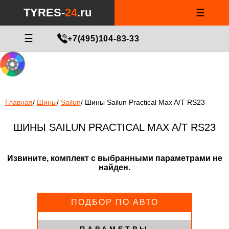
Notice
: Undefined index: min_price_tires in
/var/www/tyres-24/tyres-
TYRES-
24
.ru
☰
24.ru/html/catalog/controller/product/shinydiski.php
on line
676
МАСТЕР ПОДБОРА
☰
+7(495)104-83-33
Главная
/
Шины
/
Sailun
/
Шины Sailun Practical Max A/T RS23
ШИНЫ SAILUN PRACTICAL MAX A/T RS23
Извините, комплект с выбранными параметрами не
найден.
ПОДБОР ПО АВТО