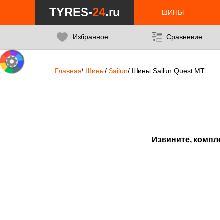
Notice
: Undefined index: min_price_tires in
/var/www/tyres-24/tyres-
TYRES-
24
.ru
ШИНЫ
Избранное
Сравнение
Главная
/
Шины
/
Sailun
/
Шины Sailun Quest MT
Извините, компл