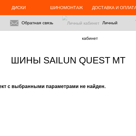
24.ru/html/catalog/controller/product/shinydiski.php
on line
676
ДИСКИ
ШИНОМОНТАЖ
ДОСТАВКА И ОПЛАТ
Обратная связь
Личный
кабинет
ШИНЫ SAILUN QUEST MT
ект с выбранными параметрами не найден.