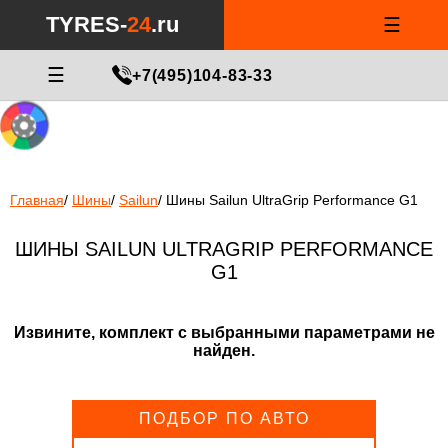
Notice
: Undefined index: min_price_tires in
/var/www/tyres-24/tyres-
TYRES-
24
.ru
☰
24.ru/html/catalog/controller/product/shinydiski.php
on line
676
МАСТЕР ПОДБОРА
☰
+7(495)104-83-33
Главная
/
Шины
/
Sailun
/
Шины Sailun UltraGrip Performance G1
ШИНЫ SAILUN ULTRAGRIP PERFORMANCE
G1
Извините, комплект с выбранными параметрами не
найден.
ПОДБОР ПО АВТО