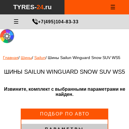
Notice
: Undefined index: min_price_tires in
/var/www/tyres-24/tyres-
TYRES-
24
.ru
☰
24.ru/html/catalog/controller/product/shinydiski.php
on line
676
МАСТЕР ПОДБОРА
☰
+7(495)104-83-33
Главная
/
Шины
/
Sailun
/
Шины Sailun Winguard Snow SUV WS5
ШИНЫ SAILUN WINGUARD SNOW SUV WS5
Извините, комплект с выбранными параметрами не
найден.
ПОДБОР ПО АВТО