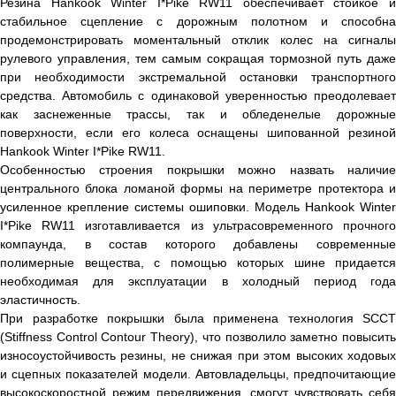
Резина Hankook Winter I*Pike RW11 обеспечивает стойкое и
стабильное сцепление с дорожным полотном и способна
продемонстрировать моментальный отклик колес на сигналы
рулевого управления, тем самым сокращая тормозной путь даже
при необходимости экстремальной остановки транспортного
средства. Автомобиль с одинаковой уверенностью преодолевает
как заснеженные трассы, так и обледенелые дорожные
поверхности, если его колеса оснащены шипованной резиной
Hankook Winter I*Pike RW11.
Особенностью строения покрышки можно назвать наличие
центрального блока ломаной формы на периметре протектора и
усиленное крепление системы ошиповки. Модель Hankook Winter
I*Pike RW11 изготавливается из ультрасовременного прочного
компаунда, в состав которого добавлены современные
полимерные вещества, с помощью которых шине придается
необходимая для эксплуатации в холодный период года
эластичность.
При разработке покрышки была применена технология SCCT
(Stiffness Control Contour Theory), что позволило заметно повысить
износоустойчивость резины, не снижая при этом высоких ходовых
и сцепных показателей модели. Автовладельцы, предпочитающие
высокоскоростной режим передвижения, смогут чувствовать себя