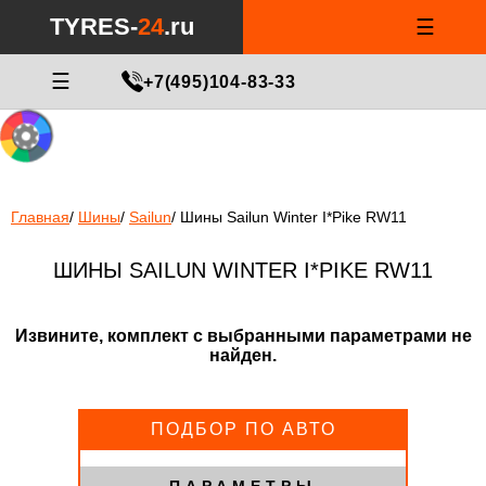
Notice
: Undefined index: min_price_tires in
/var/www/tyres-24/tyres-
TYRES-
24
.ru
☰
24.ru/html/catalog/controller/product/shinydiski.php
on line
676
МАСТЕР ПОДБОРА
☰
+7(495)104-83-33
Главная
/
Шины
/
Sailun
/
Шины Sailun Winter I*Pike RW11
ШИНЫ SAILUN WINTER I*PIKE RW11
Извините, комплект с выбранными параметрами не
найден.
ПОДБОР ПО АВТО