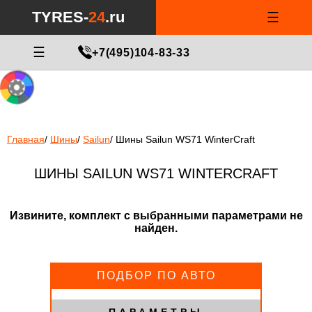
Notice
: Undefined index: min_price_tires in
/var/www/tyres-24/tyres-
TYRES-
24
.ru
☰
24.ru/html/catalog/controller/product/shinydiski.php
on line
676
МАСТЕР ПОДБОРА
☰
+7(495)104-83-33
Главная
/
Шины
/
Sailun
/
Шины Sailun WS71 WinterCraft
ШИНЫ SAILUN WS71 WINTERCRAFT
Извините, комплект с выбранными параметрами не
найден.
ПОДБОР ПО АВТО