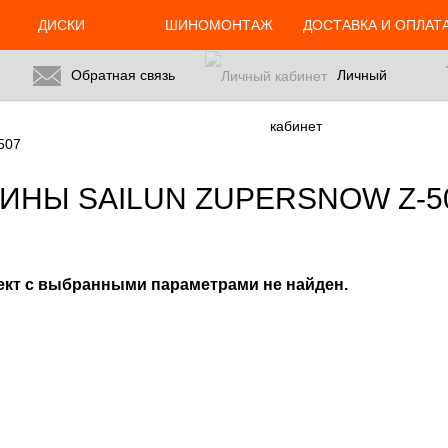
24.ru/html/catalog/controller/product/shinydiski.php
on line
676
ДИСКИ
ШИНОМОНТАЖ
ДОСТАВКА И ОПЛАТ
Обратная связь
Личный
кабинет
507
ИНЫ SAILUN ZUPERSNOW Z-5
ект с выбранными параметрами не найден.