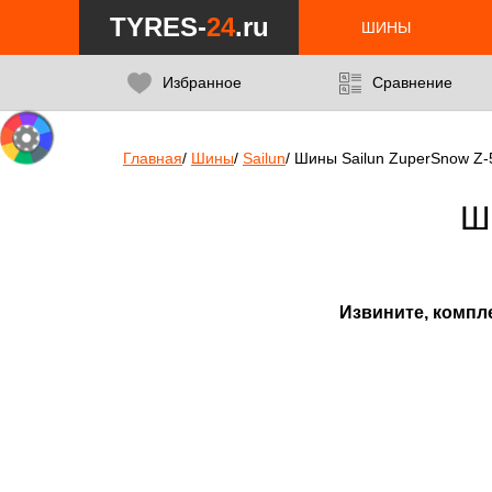
Notice
: Undefined index: min_price_tires in
/var/www/tyres-24/tyres-
TYRES-
24
.ru
ШИНЫ
Избранное
Сравнение
Главная
/
Шины
/
Sailun
/
Шины Sailun ZuperSnow Z-
Ш
Извините, компл