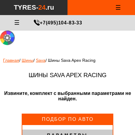
Notice
: Undefined index: min_price_tires in
/var/www/tyres-24/tyres-
TYRES-
24
.ru
☰
24.ru/html/catalog/controller/product/shinydiski.php
on line
676
МАСТЕР ПОДБОРА
☰
+7(495)104-83-33
Главная
/
Шины
/
Sava
/
Шины Sava Apex Racing
ШИНЫ SAVA APEX RACING
Извините, комплект с выбранными параметрами не
найден.
ПОДБОР ПО АВТО