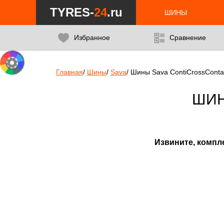
Notice
: Undefined index: min_price_tires in
/var/www/tyres-24/tyres-
TYRES-
24
.ru
ШИНЫ
Избранное
Сравнение
Главная
/
Шины
/
Sava
/
Шины Sava ContiCrossConta
ШИН
Извините, компл