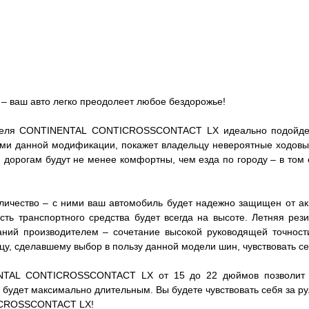
аш авто легко преодолеет любое бездорожье!
ителя CONTINENTAL CONTICROSSCONTACT LX идеально подойдет 
ми данной модификации, покажет владельцу невероятные ходовые 
м дорогам будут не менее комфортны, чем езда по городу – в том
ичество – с ними ваш автомобиль будет надежно защищен от акв
вость транспортного средства будет всегда на высоте. Летня
аний производителем – сочетание высокой руководящей точнос
цу, сделавшему выбор в пользу данной модели шин, чувствовать с
TAL CONTICROSSCONTACT LX от 15 до 22 дюймов позволит о
будет максимально длительным. Вы будете чувствовать себя за р
TICROSSCONTACT LX!