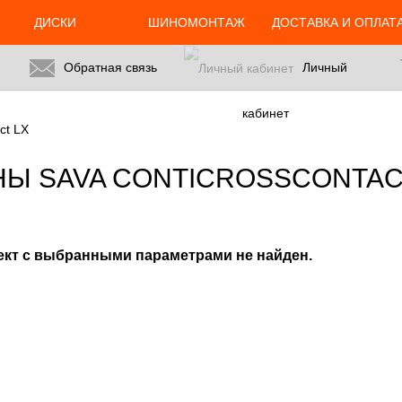
24.ru/html/catalog/controller/product/shinydiski.php
on line
676
ДИСКИ
ШИНОМОНТАЖ
ДОСТАВКА И ОПЛАТ
Обратная связь
Личный
кабинет
ct LX
Ы SAVA CONTICROSSCONTAC
ект с выбранными параметрами не найден.